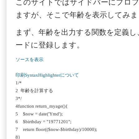
このサイトではサイドバーにプロフ
ますが、そこで年齢を表示してみま
まず、年齢を出力する関数を定義し
ードに登録します。
ソースを表示
印刷
SyntaxHighlighterについて
1
/
2
年齢を計
3
*/
4
function
return_my
5
$now
=
date
(
'Ymd'
);
6
$birthday
=
"19771201"
7
return
floor
((
$now
-
$birthday
)/10
8