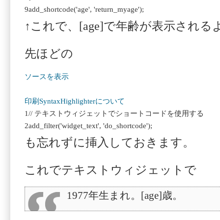
9
add_shortcode(
'age'
,
'return_myage'
);
↑これで、[age]で年齢が表示され
先ほどの
ソースを表示
印刷
SyntaxHighlighterについて
1
// テキストウィジェットでショートコードを使用する
2
add_filter(
'widget_text'
,
'do_shortcode'
);
も忘れずに挿入しておきます。
これでテキストウィジェットで
1977年生まれ。[age]歳。